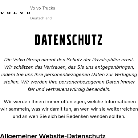
Volvo Trucks
Deutschland
089 - 800 74-0
Kontakt
Einloggen
Lkw-Konfigurator
Deutschland
DATENSCHUTZ
Lkw
Die Volvo Group nimmt den Schutz der Privatsphäre ernst.
Transportlösungen
Wir schätzen das Vertrauen, das Sie uns entgegenbringen,
Services
indem Sie uns Ihre personenbezogenen Daten zur Verfügung
Händler & Werkstätten
stellen. Wir werden Ihre personenbezogenen Daten immer
News
fair und vertrauenswürdig behandeln.
Über uns
Karriere
Wir werden Ihnen immer offenlegen, welche Informationen
Technisches
wir sammeln, was wir damit tun, an wen wir sie weiterreichen
und an wen Sie sich bei Bedenken wenden sollten.
Allgemeiner Website-Datenschutz