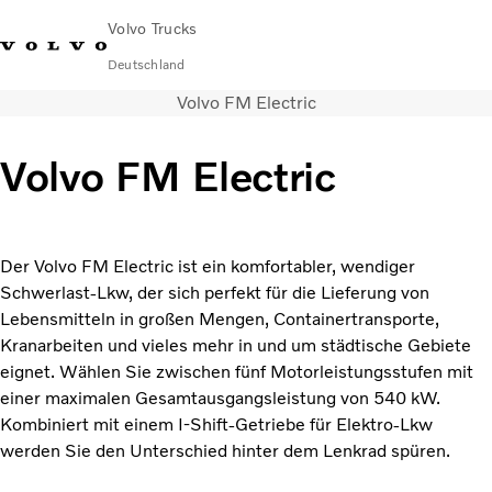
Volvo Trucks
Deutschland
Volvo FM Electric
089 - 800 74-0
Kontakt
Einloggen
Lkw-Konfigurator
Deutschland
Volvo FM Electric
Lkw
Transportlösungen
Services
Der Volvo FM Electric ist ein komfortabler, wendiger
Händler & Werkstätten
Schwerlast-Lkw, der sich perfekt für die Lieferung von
News
Lebensmitteln in großen Mengen, Containertransporte,
Über uns
Kranarbeiten und vieles mehr in und um städtische Gebiete
Karriere
eignet. Wählen Sie zwischen fünf Motorleistungsstufen mit
Technisches
einer maximalen Gesamtausgangsleistung von 540 kW.
Kombiniert mit einem I-Shift-Getriebe für Elektro-Lkw
werden Sie den Unterschied hinter dem Lenkrad spüren.