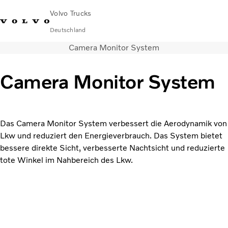
Volvo Trucks
Deutschland
Camera Monitor System
089 - 800 74-0
Kontakt
Einloggen
Lkw-Konfigurator
Deutschland
Camera Monitor System
Lkw
Transportlösungen
Services
Das Camera Monitor System verbessert die Aerodynamik von
Händler & Werkstätten
Lkw und reduziert den Energieverbrauch. Das System bietet
News
bessere direkte Sicht, verbesserte Nachtsicht und reduzierte
Über uns
tote Winkel im Nahbereich des Lkw.
Karriere
Technisches