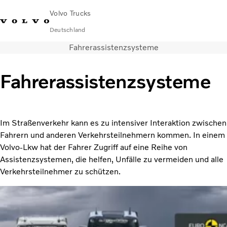
Volvo Trucks
Deutschland
Fahrerassistenzsysteme
089 - 800 74-0
Kontakt
Einloggen
Lkw-Konfigurator
Deutschland
Fahrerassistenzsysteme
Lkw
Transportlösungen
Services
Im Straßenverkehr kann es zu intensiver Interaktion zwischen
Händler & Werkstätten
Fahrern und anderen Verkehrsteilnehmern kommen. In einem
News
Volvo-Lkw hat der Fahrer Zugriff auf eine Reihe von
Über uns
Assistenzsystemen, die helfen, Unfälle zu vermeiden und alle
Karriere
Verkehrsteilnehmer zu schützen.
Technisches