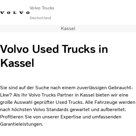
Volvo Trucks
Deutschland
Kassel
089 - 800 74-0
Kontakt
Einloggen
Lkw-Konfigurator
Deutschland
Volvo Used Trucks in
Lkw
Kassel
Transportlösungen
Services
Händler & Werkstätten
News
Sie sind auf der Suche nach einem zuverlässigen Gebraucht-
Über uns
Lkw? Als Ihr Volvo Trucks Partner in Kassel bieten wir eine
Karriere
große Auswahl geprüfter Used Trucks. Alle Fahrzeuge werden
Technisches
nach höchsten Volvo Standards gewartet und aufbereitet.
Profitieren Sie von unserer Expertise und umfassenden
Garantieleistungen.