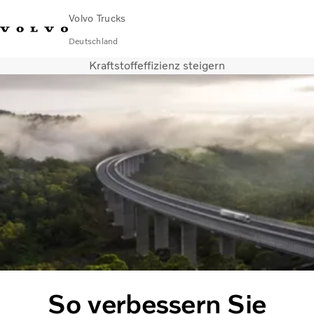
Volvo Trucks
Deutschland
Kraftstoffeffizienz steigern
089 - 800 74-0
Kontakt
Einloggen
Lkw-Konfigurator
Deutschland
Lkw
Transportlösungen
Services
Händler & Werkstätten
News
Über uns
Karriere
Technisches
So verbessern Sie