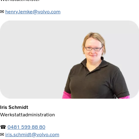
✉
henry.lemke@volvo.com
Iris Schmidt
Werkstattadministration
☎
0481 599 88 80
✉
iris.schmidt@volvo.com