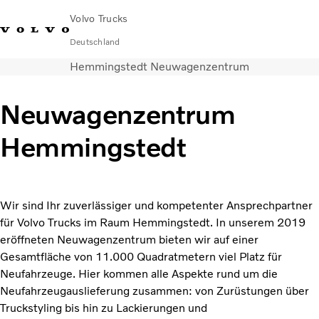
Volvo Trucks
Deutschland
Hemmingstedt Neuwagenzentrum
089 - 800 74-0
Kontakt
Einloggen
Lkw-Konfigurator
Deutschland
Neuwagenzentrum
Lkw
Hemmingstedt
Transportlösungen
Services
Händler & Werkstätten
News
Wir sind Ihr zuverlässiger und kompetenter Ansprechpartner
Über uns
für Volvo Trucks im Raum Hemmingstedt. In unserem 2019
Karriere
eröffneten Neuwagenzentrum bieten wir auf einer
Technisches
Gesamtfläche von 11.000 Quadratmetern viel Platz für
Neufahrzeuge. Hier kommen alle Aspekte rund um die
Neufahrzeugauslieferung zusammen: von Zurüstungen über
Truckstyling bis hin zu Lackierungen und