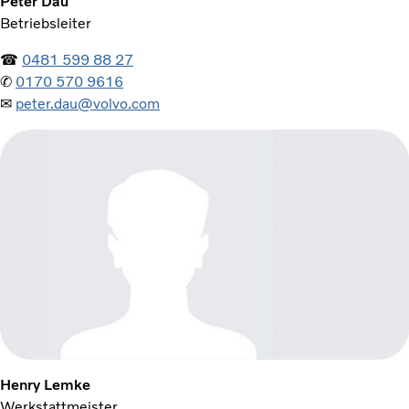
Peter Dau
Betriebsleiter
☎
0481 599 88 27
✆
0170 570 9616
✉
peter.dau@volvo.com
Henry Lemke
Werkstattmeister