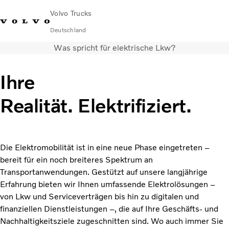
Volvo Trucks
Deutschland
Was spricht für elektrische Lkw?
089 - 800 74-0
Kontakt
Einloggen
Lkw-Konfigurator
Deutschland
Ihre
Lkw
Realität. Elektrifiziert.
Transportlösungen
Services
Händler & Werkstätten
News
Die Elektromobilität ist in eine neue Phase eingetreten –
Über uns
bereit für ein noch breiteres Spektrum an
Karriere
Transportanwendungen. Gestützt auf unsere langjährige
Technisches
Erfahrung bieten wir Ihnen umfassende Elektrolösungen –
von Lkw und Serviceverträgen bis hin zu digitalen und
finanziellen Dienstleistungen –, die auf Ihre Geschäfts- und
Nachhaltigkeitsziele zugeschnitten sind. Wo auch immer Sie