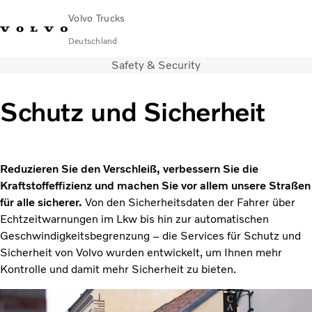
Volvo Trucks
Deutschland
Safety & Security
089 - 800 74-0
Kontakt
Einloggen
Lkw-Konfigurator
Deutschland
Schutz und Sicherheit
Lkw
Transportlösungen
Services
Reduzieren Sie den Verschleiß, verbessern Sie die
Händler & Werkstätten
Kraftstoffeffizienz und machen Sie vor allem unsere Straßen
News
für alle sicherer.
Von den Sicherheitsdaten der Fahrer über
Über uns
Echtzeitwarnungen im Lkw bis hin zur automatischen
Karriere
Geschwindigkeitsbegrenzung – die Services für Schutz und
Technisches
Sicherheit von Volvo wurden entwickelt, um Ihnen mehr
Kontrolle und damit mehr Sicherheit zu bieten.