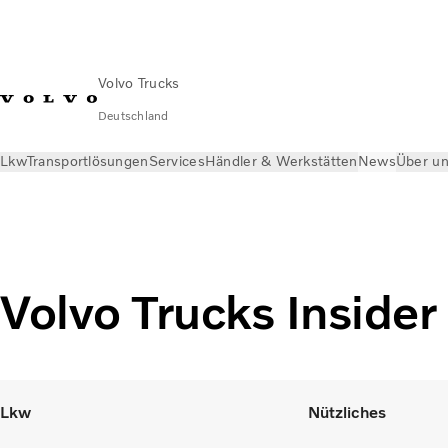
Volvo Trucks
Deutschland
Lkw
Transportlösungen
Services
Händler & Werkstätten
News
Über u
News
Volvo Trucks Insider
Volvo Trucks Insider
Lkw
Nützliches