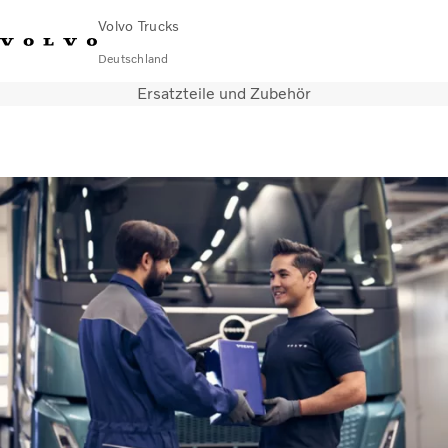
Volvo Trucks
Deutschland
Ersatzteile und Zubehör
089 - 800 74-0
Kontakt
Einloggen
Lkw-Konfigurator
Deutschland
Lkw
Transportlösungen
Services
Händler & Werkstätten
News
Über uns
Karriere
Technisches