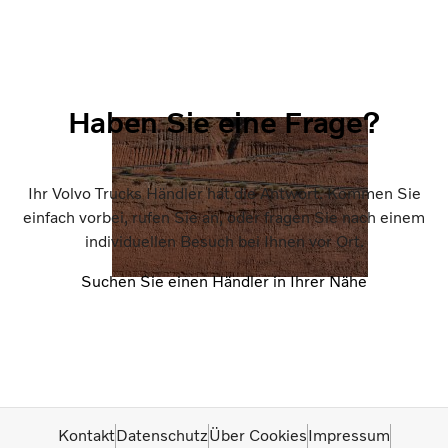
Haben Sie eine Frage?
Ihr Volvo Trucks Händler hat die Antwort. Kommen Sie
einfach vorbei, rufen Sie an, oder fragen Sie nach einem
individuellen Besuch bei Ihnen vor Ort.
Suchen Sie einen Händler in Ihrer Nähe
Kontakt
Datenschutz
Über Cookies
Impressum