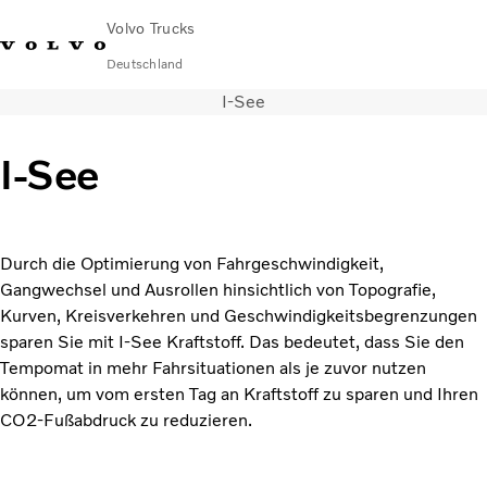
Volvo Trucks
Deutschland
I-See
089 - 800 74-0
Kontakt
Einloggen
Lkw-Konfigurator
Deutschland
I-See
Lkw
Transportlösungen
Services
Durch die Optimierung von Fahrgeschwindigkeit,
Händler & Werkstätten
Gangwechsel und Ausrollen hinsichtlich von Topografie,
News
Kurven, Kreisverkehren und Geschwindigkeitsbegrenzungen
Über uns
sparen Sie mit I-See Kraftstoff. Das bedeutet, dass Sie den
Karriere
Tempomat in mehr Fahrsituationen als je zuvor nutzen
Technisches
können, um vom ersten Tag an Kraftstoff zu sparen und Ihren
CO2-Fußabdruck zu reduzieren.