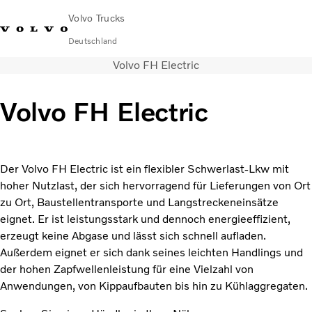
Volvo Trucks
Deutschland
Volvo FH Electric
089 - 800 74-0
Kontakt
Einloggen
Lkw-Konfigurator
Deutschland
Volvo FH Electric
Lkw
Transportlösungen
Services
Der Volvo FH Electric ist ein flexibler Schwerlast-Lkw mit
Händler & Werkstätten
hoher Nutzlast, der sich hervorragend für Lieferungen von Ort
News
zu Ort, Baustellentransporte und Langstreckeneinsätze
Über uns
eignet. Er ist leistungsstark und dennoch energieeffizient,
Karriere
erzeugt keine Abgase und lässt sich schnell aufladen.
Technisches
Außerdem eignet er sich dank seines leichten Handlings und
der hohen Zapfwellenleistung für eine Vielzahl von
Anwendungen, von Kippaufbauten bis hin zu Kühlaggregaten.