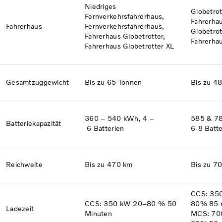
Niedriges
Globetrot
Fernverkehrsfahrerhaus,
Fahrerha
Fahrerhaus
Fernverkehrsfahrerhaus,
Globetrot
Fahrerhaus Globetrotter,
Fahrerha
Fahrerhaus Globetrotter XL
Gesamtzuggewicht
Bis zu 65 Tonnen
Bis zu 4
360 – 540 kWh, 4 –
585 & 7
Batterie­kapazität
6 Batterien
6-8 Batte
Reichweite
Bis zu 470 km
Bis zu 7
CCS: 35
CCS: 350 kW 20–80 % 50
80% 85 
Ladezeit
Minuten
MCS: 70