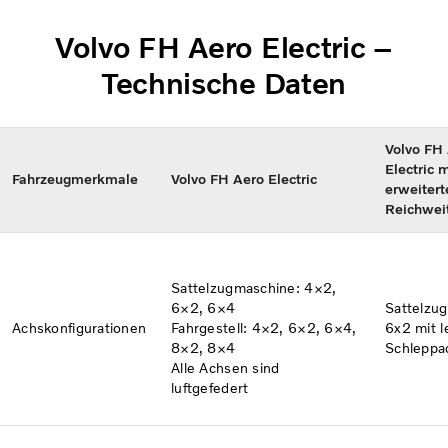
Volvo FH Aero Electric –
Technische Daten
Volvo FH
Electric m
Fahrzeugmerkmale​
Volvo FH Aero Electric
erweitert
Reichwei
Sattelzugmaschine: 4×2,
6×2​, 6×4
Sattelzu
Achskonfigurationen​
Fahrgestell: 4×2, 6×2, 6×4,
6x2 mit l
8×2, 8×4
Schleppa
Alle Achsen sind
luftgefedert