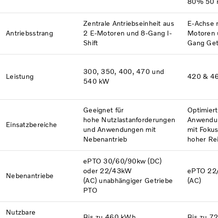
80% 50 
Zentrale Antriebseinheit aus
E-Achse 
Antriebsstrang
2
E-Motoren und 8-Gang I-
Motoren 
Shift
Gang Get
300, 350, 400, 470 und
Leistung
420 & 4
540 kW
Geeignet für
Optimiert
hohe
Nutzlastanforderungen
Anwendu
Einsatzbereiche
und Anwendungen mit
mit Fokus
Nebenantrieb
hoher Re
ePTO 30/60/90kw (DC)
oder
22/43kW
ePTO 22
Nebenantriebe
(AC) unabhängiger Getriebe
(AC)
PTO
Nutzbare
Bis zu 460 kWh
Bis zu 7