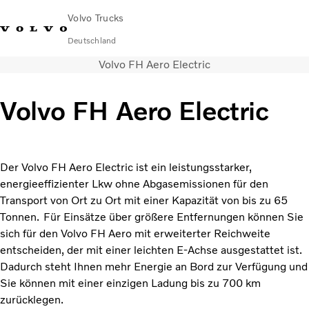
Volvo Trucks
Deutschland
Volvo FH Aero Electric
089 - 800 74-0
Kontakt
Einloggen
Lkw-Konfigurator
Deutschland
Volvo FH Aero Electric
Lkw
Transportlösungen
Services
Der Volvo FH Aero Electric ist ein leistungsstarker,
Händler & Werkstätten
energieeffizienter Lkw ohne Abgasemissionen für den
News
Transport von Ort zu Ort mit einer Kapazität von bis zu 65
Über uns
Tonnen. Für Einsätze über größere Entfernungen können Sie
Karriere
sich für den Volvo FH Aero mit erweiterter Reichweite
Technisches
entscheiden, der mit einer leichten E-Achse ausgestattet ist.
Dadurch steht Ihnen mehr Energie an Bord zur Verfügung und
Sie können mit einer einzigen Ladung bis zu 700 km
zurücklegen.