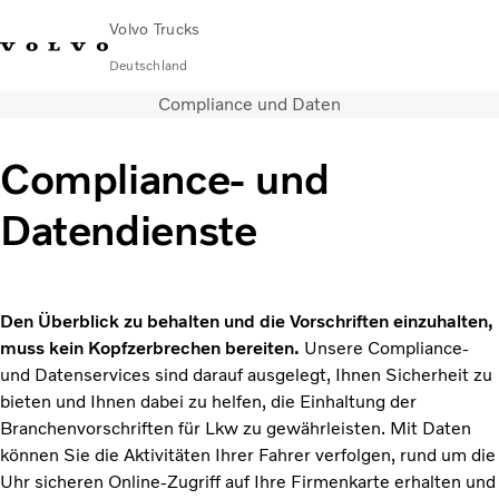
Volvo Trucks
Deutschland
Compliance und Daten
089 - 800 74-0
Kontakt
Einloggen
Lkw-Konfigurator
Deutschland
Compliance- und
Lkw
Datendienste
Transportlösungen
Services
Händler & Werkstätten
News
Den Überblick zu behalten und die Vorschriften einzuhalten,
Über uns
muss kein Kopfzerbrechen bereiten.
Unsere Compliance-
Karriere
und Datenservices sind darauf ausgelegt, Ihnen Sicherheit zu
Technisches
bieten und Ihnen dabei zu helfen, die Einhaltung der
Branchenvorschriften für Lkw zu gewährleisten. Mit Daten
können Sie die Aktivitäten Ihrer Fahrer verfolgen, rund um die
Uhr sicheren Online-Zugriff auf Ihre Firmenkarte erhalten und