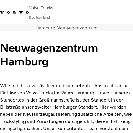
Volvo Trucks
Deutschland
Hamburg Neuwagenzentrum
089 - 800 74-0
Kontakt
Einloggen
Lkw-Konfigurator
Deutschland
Neuwagenzentrum
Lkw
Hamburg
Transportlösungen
Services
Händler & Werkstätten
News
Wir sind Ihr zuverlässiger und kompetenter Ansprechpartner
Über uns
für Lkw von Volvo Trucks im Raum Hamburg. Unweit unseres
Karriere
Standortes in der Großmannstraße ist der Standort in der
Technisches
Billstraße unser zweiter Hamburger Standort. Hier werden
neben der Neufahrzeugauslieferung zusätzliche Arbeiten, wie
Truckstyling und Zurüstungen durchgeführt, die ein Fahrzeug
einzigartig machen. Unser kompetentes Team versteht sein