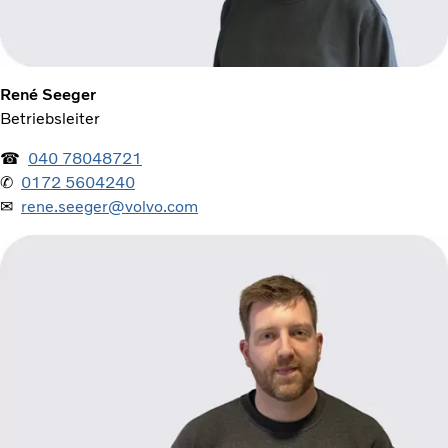
René Seeger
Betriebsleiter
☎
040 78048721
✆
0172 5604240
✉
rene.seeger@volvo.com