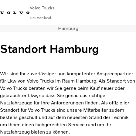
Volvo Trucks
Deutschland
Hamburg
089 - 800 74-0
Kontakt
Einloggen
Lkw-Konfigurator
Deutschland
Standort Hamburg
Lkw
Transportlösungen
Services
Wir sind Ihr zuverlässiger und kompetenter Ansprechpartner
Händler & Werkstätten
für Lkw von Volvo Trucks im Raum Hamburg. Als Standort von
News
Volvo Trucks beraten wir Sie gerne beim Kauf neuer oder
Über uns
gebrauchter Lkw, so dass Sie genau das richtige
Karriere
Nutzfahrzeuge für Ihre Anforderungen finden. Als offizieller
Technisches
Standort für Volvo Trucks sind unsere Mitarbeiter zudem
bestens geschult und auf dem neuesten Stand der Technik,
um Ihnen einen fachgerechten Service rund um Ihr
Nutzfahrzeug bieten zu können.