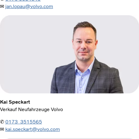
✉
jan.lopau@volvo.com
Kai Speckart
Verkauf Neufahrzeuge Volvo
✆
0173 3515565
✉
kai.speckart@volvo.com