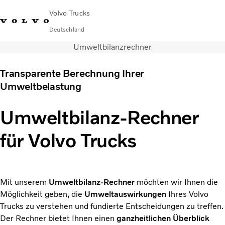
Volvo Trucks
Deutschland
Umweltbilanzrechner
089 - 800 74-0
Kontakt
Einloggen
Lkw-Konfigurator
Deutschland
Transparente Berechnung Ihrer
Umweltbelastung
Lkw
Transportlösungen
Services
Umweltbilanz-Rechner
Händler & Werkstätten
für Volvo Trucks
News
Über uns
Karriere
Technisches
Mit unserem
Umweltbilanz-Rechner
möchten wir Ihnen die
Möglichkeit geben, die
Umweltauswirkungen
Ihres Volvo
Trucks zu verstehen und fundierte Entscheidungen zu treffen.
Der Rechner bietet Ihnen einen
ganzheitlichen Überblick