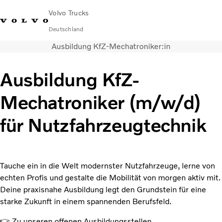
Volvo Trucks
Deutschland
Ausbildung KfZ-Mechatroniker:in
089 - 800 74-0
Kontakt
Einloggen
Lkw-Konfigurator
Deutschland
Ausbildung KfZ-
Lkw
Mechatroniker (m/w/d)
Transportlösungen
Services
für Nutzfahrzeugtechnik
Händler & Werkstätten
News
Über uns
Karriere
Tauche ein in die Welt modernster Nutzfahrzeuge, lerne von
Technisches
echten Profis und gestalte die Mobilität von morgen aktiv mit.
Deine praxisnahe Ausbildung legt den Grundstein für eine
starke Zukunft in einem spannenden Berufsfeld.
👉 Zu unseren offenen Ausbildungsstellen