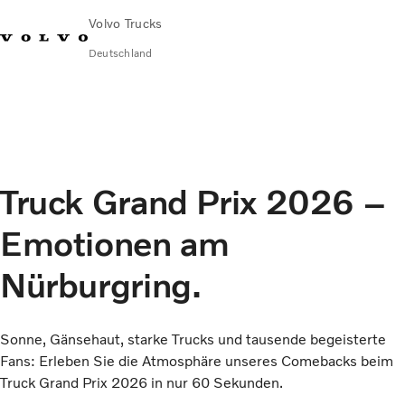
Volvo Trucks
Deutschland
089 - 800 74-0
Kontakt
Einloggen
Lkw-Konfigurator
Deutschland
Lkw
Transportlösungen
Truck Grand Prix 2026 –
Services
Händler & Werkstätten
Emotionen am
News
Über uns
Nürburgring.
Karriere
Technisches
Sonne, Gänsehaut, starke Trucks und tausende begeisterte
Fans: Erleben Sie die Atmosphäre unseres Comebacks beim
Truck Grand Prix 2026 in nur 60 Sekunden.