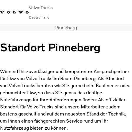
Volvo Trucks
Deutschland
Pinneberg
089 - 800 74-0
Kontakt
Einloggen
Lkw-Konfigurator
Deutschland
Standort Pinneberg
Lkw
Transportlösungen
Services
Wir sind Ihr zuverlässiger und kompetenter Ansprechpartner
Händler & Werkstätten
für Lkw von Volvo Trucks im Raum Pinneberg. Als Standort
News
von Volvo Trucks beraten wir Sie gerne beim Kauf neuer oder
Über uns
gebrauchter Lkw, so dass Sie genau das richtige
Karriere
Nutzfahrzeuge für Ihre Anforderungen finden. Als offizieller
Technisches
Standort für Volvo Trucks sind unsere Mitarbeiter zudem
bestens geschult und auf dem neuesten Stand der Technik,
um Ihnen einen fachgerechten Service rund um Ihr
Nutzfahrzeug bieten zu können.