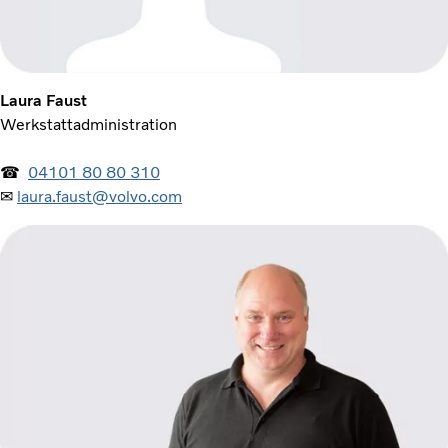
Laura Faust
Werkstattadministration
☎
04101 80 80 310
✉
laura.faust@volvo.com