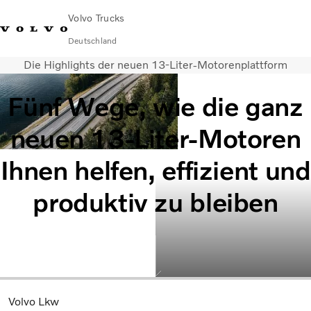
Volvo Trucks
Deutschland
Die Highlights der neuen 13-Liter-Motorenplattform
089 - 800 74-0
Kontakt
Einloggen
Lkw-Konfigurator
Deutschland
Fünf Wege, wie die ganz
Lkw
neuen 13-Liter-Motoren
Transportlösungen
Services
Ihnen helfen, effizient und
Händler & Werkstätten
News
produktiv zu bleiben
Über uns
Karriere
Technisches
Volvo Lkw