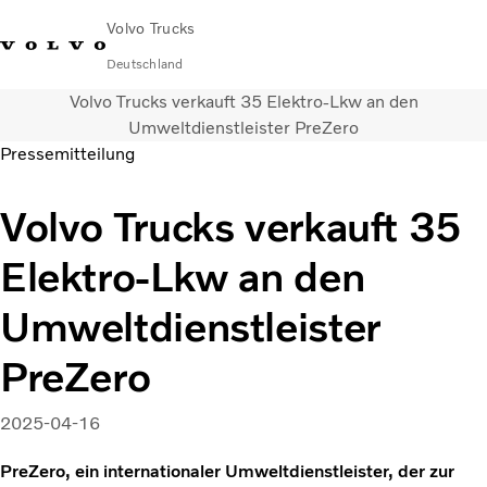
Volvo Trucks
Deutschland
Volvo Trucks verkauft 35 Elektro-Lkw an den
089 - 800 74-0
Kontakt
Einloggen
Lkw-Konfigurator
Deutschland
Umweltdienstleister PreZero
Pressemitteilung
Lkw
Volvo Trucks verkauft 35
Transportlösungen
Services
Elektro-Lkw an den
Händler & Werkstätten
News
Umweltdienstleister
Über uns
Karriere
PreZero
Technisches
2025-04-16
PreZero, ein internationaler Umweltdienstleister, der zur