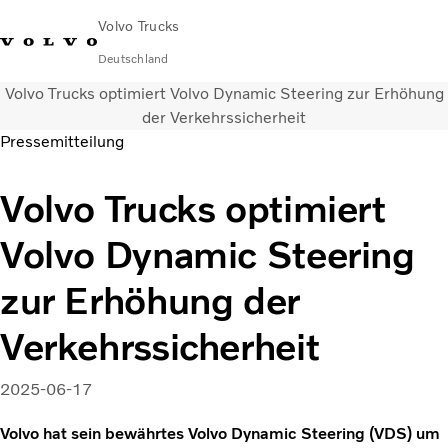
Volvo Trucks
Deutschland
Volvo Trucks optimiert Volvo Dynamic Steering zur Erhöhung
089 - 800 74-0
Kontakt
Einloggen
Lkw-Konfigurator
Deutschland
der Verkehrssicherheit
Pressemitteilung
Lkw
Volvo Trucks optimiert
Transportlösungen
Services
Volvo Dynamic Steering
Händler & Werkstätten
News
zur Erhöhung der
Über uns
Karriere
Verkehrssicherheit
Technisches
2025-06-17
Volvo hat sein bewährtes Volvo Dynamic Steering (VDS) um