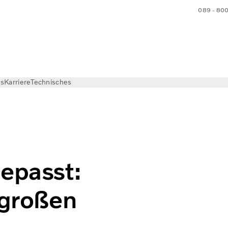
089 - 80
ns
Karriere
Technisches
Malwettbewerb
gepasst:
 großen