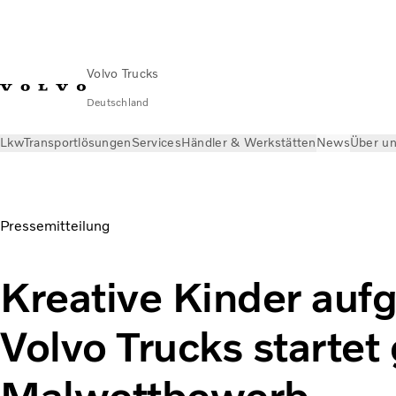
Volvo Trucks
Deutschland
Lkw
Transportlösungen
Services
Händler & Werkstätten
News
Über u
News
Presse-Informationen
Volvo Trucks startet großen 
Pressemitteilung
Kreative Kinder auf
Volvo Trucks startet
Malwettbewerb