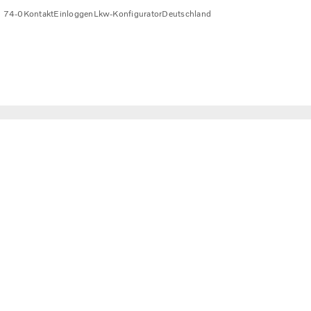
0 74-0
Kontakt
Einloggen
Lkw-Konfigurator
Deutschland