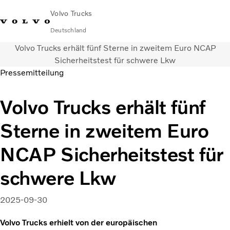
Volvo Trucks
Deutschland
Volvo Trucks erhält fünf Sterne in zweitem Euro NCAP
089 - 800 74-0
Kontakt
Einloggen
Lkw-Konfigurator
Deutschland
Sicherheitstest für schwere Lkw
Pressemitteilung
Lkw
Volvo Trucks erhält fünf
Transportlösungen
Services
Sterne in zweitem Euro
Händler & Werkstätten
News
NCAP Sicherheitstest für
Über uns
Karriere
schwere Lkw
Technisches
2025-09-30
Volvo Trucks erhielt von der europäischen