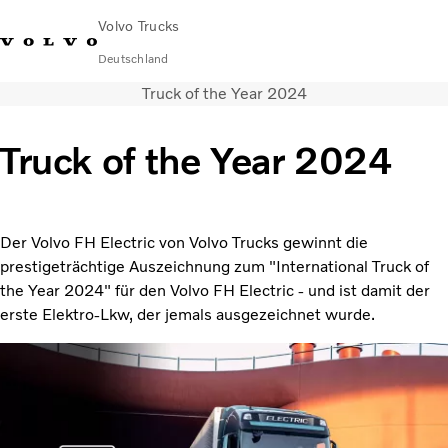
Volvo Trucks
Deutschland
Truck of the Year 2024
089 - 800 74-0
Kontakt
Einloggen
Lkw-Konfigurator
Deutschland
Truck of the Year 2024
Lkw
Transportlösungen
Services
Der Volvo FH Electric von Volvo Trucks gewinnt die
Händler & Werkstätten
prestigeträchtige Auszeichnung zum "International Truck of
News
the Year 2024" für den Volvo FH Electric - und ist damit der
Über uns
erste Elektro-Lkw, der jemals ausgezeichnet wurde.
Karriere
Technisches