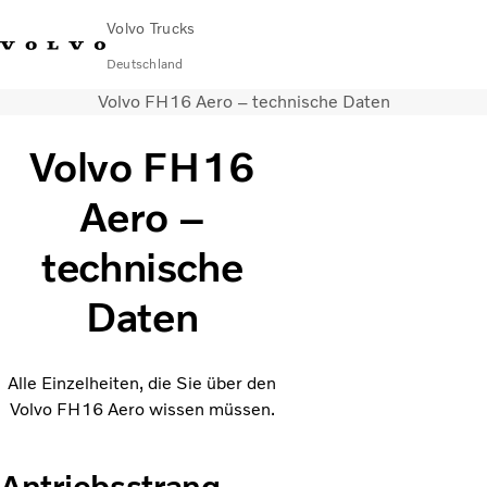
Volvo Trucks
Deutschland
Volvo FH16 Aero – technische Daten
089 - 800 74-0
Kontakt
Einloggen
Lkw-Konfigurator
Deutschland
Volvo FH16
Lkw
Aero –
Transportlösungen
Services
technische
Händler & Werkstätten
News
Daten
Über uns
Karriere
Technisches
Alle Einzelheiten, die Sie über den
Volvo FH16 Aero wissen müssen.
Antriebsstrang