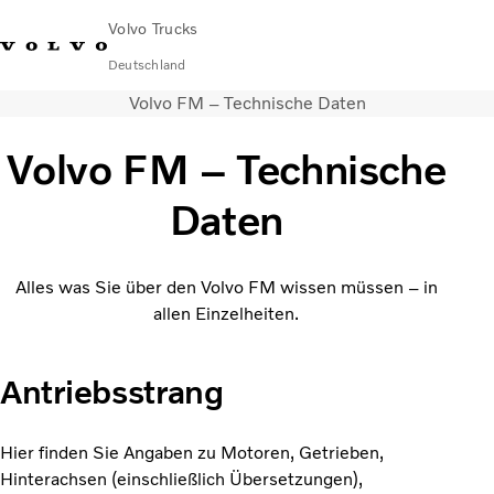
Volvo Trucks
Deutschland
Volvo FM – Technische Daten
089 - 800 74-0
Kontakt
Einloggen
Lkw-Konfigurator
Deutschland
Volvo FM – Technische
Lkw
Daten
Transportlösungen
Services
Händler & Werkstätten
Alles was Sie über den Volvo FM wissen müssen – in
News
allen Einzelheiten.
Über uns
Karriere
Technisches
Antriebsstrang
Hier finden Sie Angaben zu Motoren, Getrieben,
Hinterachsen (einschließlich Übersetzungen),