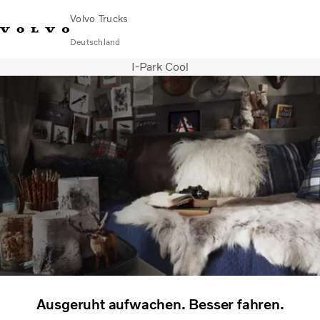
Volvo Trucks
Deutschland
I-Park Cool
089 - 800 74-0
Kontakt
Einloggen
Lkw-Konfigurator
Deutschland
Lkw
Transportlösungen
Services
Händler & Werkstätten
News
Über uns
Karriere
Technisches
Ausgeruht aufwachen. Besser fahren.