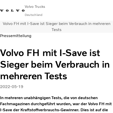
Volvo Trucks
Deutschland
Volvo FH mit I-Save ist Sieger beim Verbrauch in mehreren
089 - 800 74-0
Kontakt
Einloggen
Lkw-Konfigurator
Deutschland
Tests
Pressemitteilung
Lkw
Volvo FH mit I-Save ist
Transportlösungen
Services
Sieger beim Verbrauch in
Händler & Werkstätten
News
mehreren Tests
Über uns
Karriere
2022-05-19
Technisches
In mehreren unabhängigen Tests, die von deutschen
Fachmagazinen durchgeführt wurden, war der Volvo FH mit
I-Save der Kraftstoffverbrauchs-Gewinner. Dies ist auf die