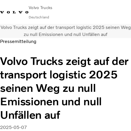
Volvo Trucks
Deutschland
Volvo Trucks zeigt auf der transport logistic 2025 seinen Weg
089 - 800 74-0
Kontakt
Einloggen
Lkw-Konfigurator
Deutschland
zu null Emissionen und null Unfällen auf
Pressemitteilung
Lkw
Volvo Trucks zeigt auf der
Transportlösungen
Services
transport logistic 2025
Händler & Werkstätten
News
seinen Weg zu null
Über uns
Karriere
Emissionen und null
Technisches
Unfällen auf
2025-05-07