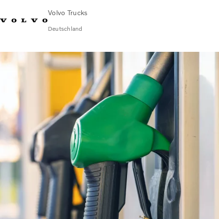
Volvo Trucks
Deutschland
089 - 800 74-0
Kontakt
Einloggen
Lkw-Konfigurator
Deutschland
Lkw
Transportlösungen
Services
Händler & Werkstätten
News
Über uns
Karriere
Technisches