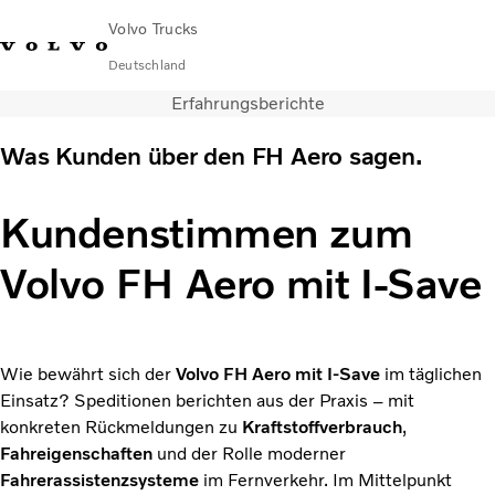
Volvo Trucks
Deutschland
Erfahrungsberichte
089 - 800 74-0
Kontakt
Einloggen
Lkw-Konfigurator
Deutschland
Was Kunden über den FH Aero sagen.
Lkw
Transportlösungen
Kundenstimmen zum
Services
Volvo FH Aero mit I-Save
Händler & Werkstätten
News
Über uns
Karriere
Wie bewährt sich der
Volvo FH Aero mit I-Save
im täglichen
Technisches
Einsatz? Speditionen berichten aus der Praxis – mit
konkreten Rückmeldungen zu
Kraftstoffverbrauch
,
Fahreigenschaften
und der Rolle moderner
Fahrerassistenzsysteme
im Fernverkehr. Im Mittelpunkt