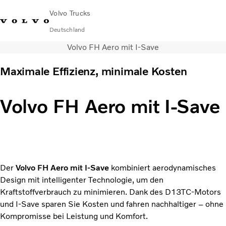
Volvo Trucks
Deutschland
Volvo FH Aero mit I-Save
089 - 800 74-0
Kontakt
Einloggen
Lkw-Konfigurator
Deutschland
Maximale Effizienz, minimale Kosten
Lkw
Transportlösungen
Volvo FH Aero mit I-Save
Services
Händler & Werkstätten
News
Über uns
Karriere
Der
Volvo FH Aero mit I-Save
kombiniert aerodynamisches
Technisches
Design mit intelligenter Technologie, um den
Kraftstoffverbrauch zu minimieren. Dank des D13TC-Motors
und I-Save sparen Sie Kosten und fahren nachhaltiger – ohne
Kompromisse bei Leistung und Komfort.