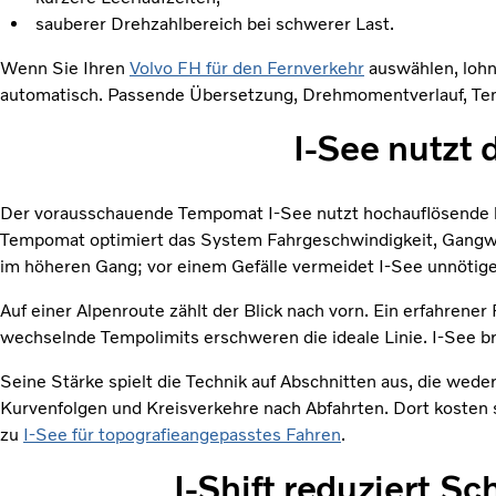
sauberer Drehzahlbereich bei schwerer Last.
Wenn Sie Ihren
Volvo FH für den Fernverkehr
auswählen, lohnt
automatisch. Passende Übersetzung, Drehmomentverlauf, Tem
I-See nutzt 
Der vorausschauende Tempomat I-See nutzt hochauflösende k
Tempomat optimiert das System Fahrgeschwindigkeit, Gangwech
im höheren Gang; vor einem Gefälle vermeidet I-See unnötig
Auf einer Alpenroute zählt der Blick nach vorn. Ein erfahre
wechselnde Tempolimits erschweren die ideale Linie. I-See br
Seine Stärke spielt die Technik auf Abschnitten aus, die wed
Kurvenfolgen und Kreisverkehre nach Abfahrten. Dort kosten 
zu
I-See für topografieangepasstes Fahren
.
I-Shift reduziert S