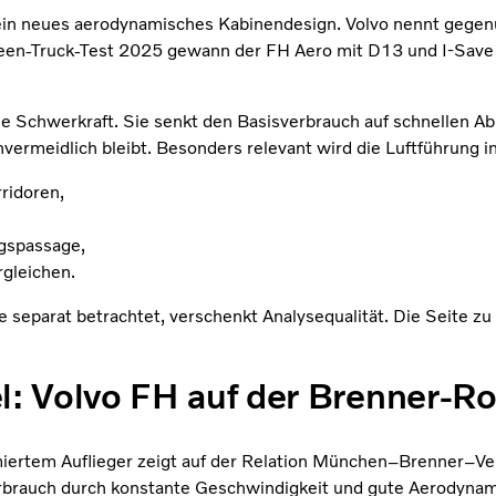
ein neues aerodynamisches Kabinendesign. Volvo nennt gegenü
een-Truck-Test 2025 gewann der FH Aero mit D13 und I-Save 
ie Schwerkraft. Sie senkt den Basisverbrauch auf schnellen A
ermeidlich bleibt. Besonders relevant wird die Luftführung in 
ridoren,
gspassage,
rgleichen.
separat betrachtet, verschenkt Analysequalität. Die Seite zu
el: Volvo FH auf der Brenner-R
miertem Auflieger zeigt auf der Relation München–Brenner–Ver
erbrauch durch konstante Geschwindigkeit und gute Aerodynam