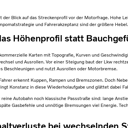
 der Blick auf das Streckenprofil vor der Motorfrage. Hohe Le
pomatstrategie und Fahrerakzeptanz sind der größere Hebel
das Höhenprofil statt Bauchgef
ommerzielle Karten mit Topografie, Kurven und Geschwindig
sel und Ausrollen. Vor einer Steigung baut der Lkw rechtzei
es Beschleunigen und nutzt Ausrollen oder Motorbremse.
ner Fahrer erkennt Kuppen, Rampen und Bremszonen. Doch Nebel
ingt Konstanz in diese Wiederholaufgabe und glättet dabei Fah
er reine Autobahn noch klassische Passstraße sind: lange Anst
späte Gasbefehle und unnötige Bremsungen viel Energie. Tech
chaltverluste bei wechselnden 