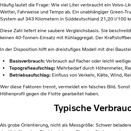
Häufig lautet die Frage: Wie viel Liter verbraucht ein Volvo
Wetter, Fahrweise und Tempo ab. Ein unabhängiger Green-Tru
System auf 343 Kilometern in Süddeutschland 21,20 l/100 
Diese Zahl liefert eine saubere Vergleichsbasis. Sie beschre
keinen 40-Tonnen-Einsatz mit Kühlaggregat. Der Kraftstoffbed
In der Disposition hilft ein dreistufiges Modell mit drei Bauste
Basisverbrauch:
Verbrauch auf flacher oder leicht wellig
Topografieaufschlag:
Mehrbedarf durch Höhenmeter, Ra
Betriebsaufschlag:
Einfluss von Verkehr, Kälte, Wind, R
Wer diese Faktoren trennt, vermeidet ein falsches Bild. Sonst
Höhenprofil gegen die Flotte gearbeitet haben.
Typische Verbrau
Als grobe Orientierung, nicht als Messgröße: Schwer beladen