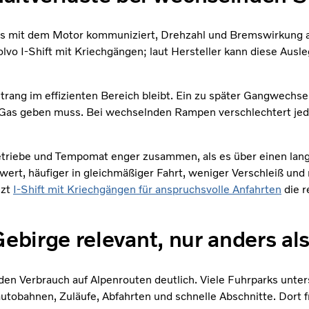
e, das mit dem Motor kommuniziert, Drehzahl und Bremswirkun
lvo I-Shift mit Kriechgängen; laut Hersteller kann diese Aus
rang im effizienten Bereich bleibt. Ein zu später Gangwechsel 
er Gas geben muss. Bei wechselnden Rampen verschlechtert j
, Getriebe und Tempomat enger zusammen, als es über einen la
zelwert, häufiger in gleichmäßiger Fahrt, weniger Verschleiß un
nzt
I-Shift mit Kriechgängen für anspruchsvolle Anfahrten
die r
ebirge relevant, nur anders al
en Verbrauch auf Alpenrouten deutlich. Viele Fuhrparks unter
obahnen, Zuläufe, Abfahrten und schnelle Abschnitte. Dort fr