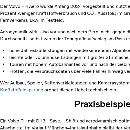
Der Volvo FH Aero wurde Anfang 2024 vorgestellt und nutzt 
Prozent weniger Kraftstoffverbrauch und CO₂-Ausstoß; im Gr
Fernverkehrs-Lkw im Testfeld.
Aerodynamik wirkt also vor und nach dem Berg, nicht gegen d
Durchschnitt, selbst wenn der Topografieaufschlag am Pass unv
hohe Jahreslaufleistungen mit wiederkehrenden Alpenkor
leichte oder voluminöse Ladungen mit großer Stirnfläche,
Touren mit hohem Autobahnanteil vor und nach der Gebir
Flotten, die Verbrauchsdaten über viele Fahrer hinweg ve
Wer Aufbau, Spoiler, Seitenverkleidungen und Kamerasysteme 
Kraftstoffeinsparung
ordnet diesen Hebel technisch ein.
Praxisbeispi
Ein Volvo FH mit D13 I-Save, I-Shift und aerodynamisch opti
Abschnitte. Im Vorlauf München–Inntalautobahn bleibt der V