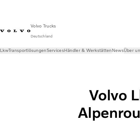
Volvo Trucks
Deutschland
Lkw
Transportlösungen
Services
Händler & Werkstätten
News
Über u
News
Magazin
Verbrauch auf der Alpenroute
Volvo 
Alpenrou