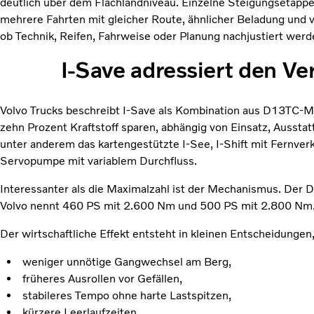
deutlich über dem Flachlandniveau. Einzelne Steigungsetappen
mehrere Fahrten mit gleicher Route, ähnlicher Beladung und v
ob Technik, Reifen, Fahrweise oder Planung nachjustiert wer
I-Save adressiert den Ve
Volvo Trucks beschreibt I-Save als Kombination aus D13TC-Mot
zehn Prozent Kraftstoff sparen, abhängig von Einsatz, Ausst
unter anderem das kartengestützte I-See, I-Shift mit Fernver
Servopumpe mit variablem Durchfluss.
Interessanter als die Maximalzahl ist der Mechanismus. Der
Volvo nennt 460 PS mit 2.600 Nm und 500 PS mit 2.800 Nm. Di
Der wirtschaftliche Effekt entsteht in kleinen Entscheidungen
weniger unnötige Gangwechsel am Berg,
früheres Ausrollen vor Gefällen,
stabileres Tempo ohne harte Lastspitzen,
kürzere Leerlaufzeiten,