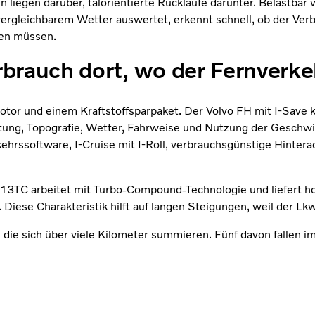
 liegen darüber, talorientierte Rückläufe darunter. Belastbar
ergleichbarem Wetter auswertet, erkennt schnell, ob der Verb
den müssen.
rbrauch dort, wo der Fernverkeh
or und einem Kraftstoffsparpaket. Der Volvo FH mit I-Save ka
attung, Topografie, Wetter, Fahrweise und Nutzung der Gesch
kehrssoftware, I-Cruise mit I-Roll, verbrauchsgünstige Hinter
 D13TC arbeitet mit Turbo-Compound-Technologie und liefert 
ese Charakteristik hilft auf langen Steigungen, weil der Lkw
, die sich über viele Kilometer summieren. Fünf davon fallen 