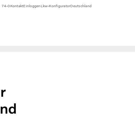
0 74-0
Kontakt
Einloggen
Lkw-Konfigurator
Deutschland
r
und