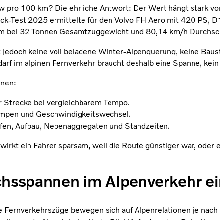
-Lkw pro 100 km? Die ehrliche Antwort: Der Wert hängt stark v
ck-Test 2025 ermittelte für den Volvo FH Aero mit 420 PS, 
km bei 32 Tonnen Gesamtzuggewicht und 80,14 km/h Durchsch
ibt jedoch keine voll beladene Winter-Alpenquerung, keine Bau
arf im alpinen Fernverkehr braucht deshalb eine Spanne, kein
inen:
er Strecke bei vergleichbarem Tempo.
mpen und Geschwindigkeitswechsel.
eifen, Aufbau, Nebenaggregaten und Standzeiten.
 wirkt ein Fahrer sparsam, weil die Route günstiger war, oder 
chsspannen im Alpenverkehr e
e Fernverkehrszüge bewegen sich auf Alpenrelationen je nach