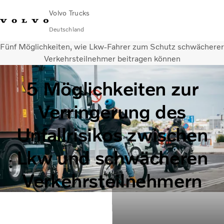
Volvo Trucks
Deutschland
Fünf Möglichkeiten, wie Lkw-Fahrer zum Schutz schwächerer
089 - 800 74-0
Kontakt
Einloggen
Lkw-Konfigurator
Deutschland
Verkehrsteilnehmer beitragen können
5 Möglichkeiten zur
Lkw
Transportlösungen
Verringerung des
Services
Händler & Werkstätten
Unfallrisikos zwischen
News
Über uns
Lkw und schwächeren
Karriere
Technisches
Verkehrsteilnehmern